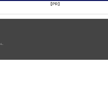
【PR】
せん。