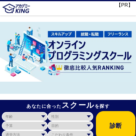
【PR】
スクール
あなたに合った
を探す