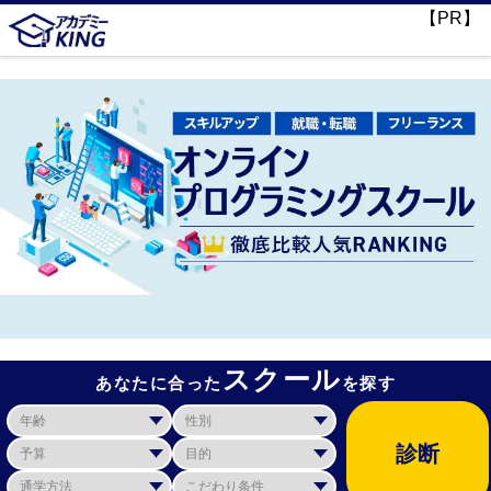
【PR】
スクール
あなたに合った
を探す