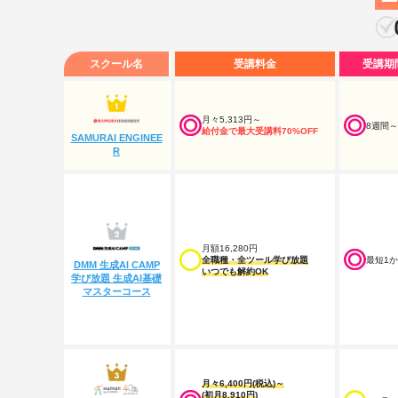
スクール名
受講料金
受講期
月々5,313円～
8週間～
給付金で最大受講料70%OFF
SAMURAI ENGINEE
R
月額16,280円
最短1
全職種・全ツール学び放題
DMM 生成AI CAMP
いつでも解約OK
学び放題 生成AI基礎
マスターコース
月々6,400円(税込)～
(初月8,910円)