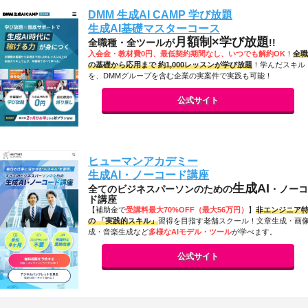
DMM 生成AI CAMP 学び放題
生成AI基礎マスターコース
月額制×学び放題
全職種・全ツールが
!!
入会金・教材費0円、最低契約期間なし、いつでも解約OK
！
全職
の基礎から応用まで 約1,000レッスンが学び放題
！学んだスキル
を、DMMグループを含む企業の実案件で実践も可能！
公式サイト
ヒューマンアカデミー
生成AI・ノーコード講座
生成AI
全てのビジネスパーソンのための
・ノーコ
ド講座
【補助金で
受講料最大70%OFF（最大56万円）
】
非エンジニア
の 「実践的スキル」
習得を目指す老舗スクール！文章生成・画
成・音楽生成など
多様なAIモデル・ツール
が学べます。
公式サイト