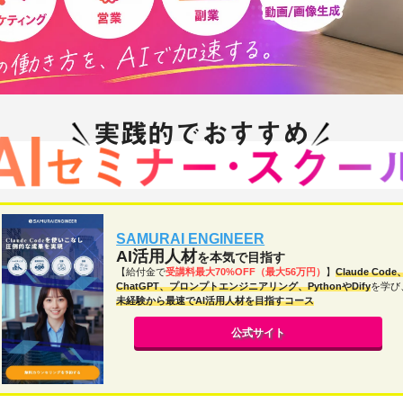
SAMURAI ENGINEER
AI活用人材
を本気で目指す
【給付金で
受講料最大70%OFF（最大56万円）
】
Claude Code
ChatGPT、プロンプトエンジニアリング、PythonやDify
を学び
未経験から最速でAI活用人材を目指すコース
公式サイト