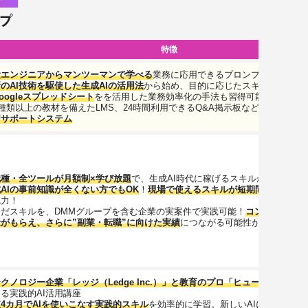
特徴
役エンジニアからマンツーマンで学べる
業務に応用できるプロンプトエンジニ
のAI技術を駆使した生成AIの活用法
から始め、目的に応じたスキルが身につ
oogleスプレッドシート
をを活用した業務効率化の手法も習得可能。
0種類以上の教材を備えたLMS、24時間利用できるQ&A掲示板など、
挫折しな
習サポートシステム
職種・全ツールが月額制×学び放題
で、生成AI時代に稼げるスキルが身につく
AIの事前知識が全くない方でもOK
！
現場で使えるスキルが短期間で身につ
魅力！
んだスキルを、DMMグループを含む企業の実案件で実践可能！
コンペで入賞
金がもらえ、さらに”副業・転職”に向けた実績
につながる可能性があります！
テクノロジー企業「レッジ（Ledge Inc.）」と教育のプロ「ヒューマンアカ
る実践的AI活用講座
4カ月でAIを使いこなす実践的スキル
を効率的に学習。新しいAIにも応用で