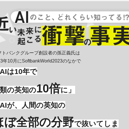
フトバンクグループ創設者の孫正義氏は
23年10月にSoftbankWorld2023のなかで
AIは10年で
10倍
類の英知の
に」
AIが、人間の英知の
ほぼ全部の分野
で抜いてしま