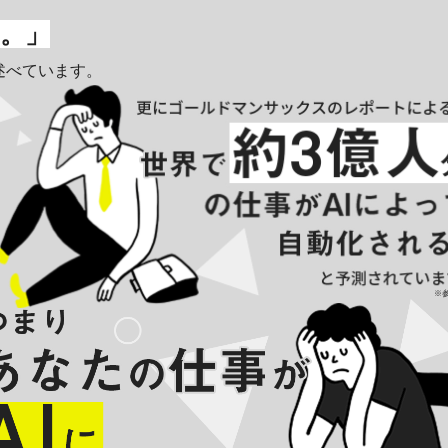
。」
述べています。
※