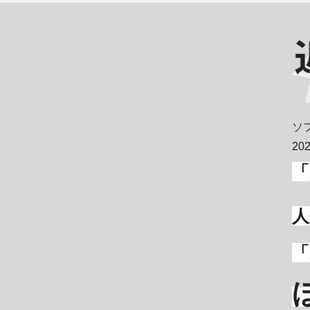
ソ
20
「
人
「