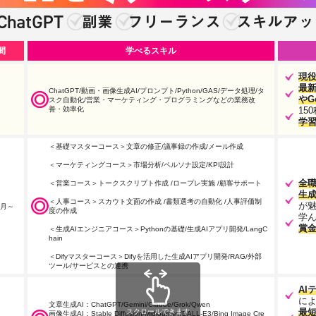
間
学べるスキル
現
最新
ChatGPT/動画・画像生成AI/プロンプト/Python/GAS/データ処理/タ
やG
スク自動化/営業・マーケティング・プログラミングなどの業務改
善・効率化
15
学
＜基礎マスターコース＞文章の修正/議事録の作成/メール作成
＜マーケティングコース＞市場分析/ペルソナ設定/KPI設計
全
＜営業コース＞トークスクリプト作成 /ロープレ実施 /顧客サポート
生成
＜人事コース＞スカウト文面の作成 /書類選考の自動化 /人事評価制
が
か月～
度の作成
学
賞
＜生成AIエンジニアコース＞Pythonの基礎/生成AIアプリ開発/LangC
hain
＜Difyマスターコース＞Difyを活用した生成AIアプリ開発/RAG/外部
ツール/サービスとの連携
AI
によ
文章生成AI：ChatGPT/Gemini/Claude/Grok/Qwen
最短
スクロールできます
画像生成AI：Stable Diffusion/Midjourney/DALL-E3/Bing Image Cre